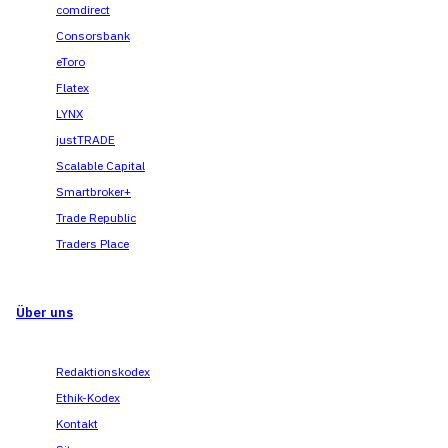
comdirect
Consorsbank
eToro
Flatex
LYNX
justTRADE
Scalable Capital
Smartbroker+
Trade Republic
Traders Place
Über uns
Redaktionskodex
Ethik-Kodex
Kontakt