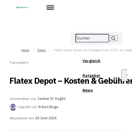
Home
Flatex
Flatex Depot Kosten & Ordergebühren 2026 im Vergl
Vergleich
Transparenz
Ratgeber
Flatex Depot – Kosten & Gebühre
News
Geschrieben von
Janine El-Saghir
Geprüft von
Erkan Boga
Aktualisiert am
20 Juni 2026