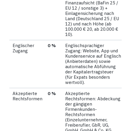
Finanzaufsicht (BaFin 25 /
EU 12 / sonstige 3) +
Einlagensicherung nach
Land (Deutschland 25 / EU
12) und nach Höhe (ab
100.000 € 20, ab 20.000 €
10).
Englischer
0 %
Englischsprachiger
Zugang
Zugang: Website, App und
Kundenservice auf Englisch
(Anbieterdaten) sowie
automatische Abführung
der Kapitalertragsteuer
(für Expats besonders
wertvoll).
Akzeptierte
0 %
Akzeptierte
Rechtsformen
Rechtsformen: Abdeckung
der gängigen
Firmenkunden-
Rechtsformen
(Einzelunternehmer,
Freiberufler, GbR, UG,
GmbH, GmbH & Co. KG,