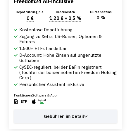
Freedom24 All-inclusive
Depotführung p.a.
Orderkosten
Guthabenzins
0 %
0 €
1,20 € + 0,5 %
Kostenlose Depotführung
Zugang zu Xetra, US-Börsen, Optionen &
Futures
1.500+ ETFs handelbar
D-Account: Hohe Zinsen auf ungenutzte
Guthaben
CySEC-reguliert, bei der BaFin registriert
(Tochter der börsennotierten Freedom Holding
Corp.)
Persönlicher Assistent inklusive
Funktionen
Software & App
Gebühren im Detail