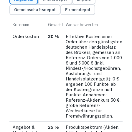
Gemeinschaftsdepot
Firmendepot
Bewertungskriterien und Gewichtungen für Broker-Depots nach Zielgruppe
Kriterium
Gewicht
Wie wir bewerten
Orderkosten
30 %
Effektive Kosten einer
Order über den günstigsten
deutschen Handelsplatz
des Brokers, gemessen an
Referenz-Orders von 1.000
€ und 5.000 € (inkl.
Mindest-/Höchstgebühren,
Ausführungs- und
Handelsplatzentgelt): 0 €
ergeben 100 Punkte, ab
der Kostengrenze null
Punkte. Annahmen:
Referenz-Aktienkurs 50 €,
grobe Referenz-
Wechselkurse für
Fremdwährungszeilen.
Angebot &
25 %
Produktspektrum (Aktien,