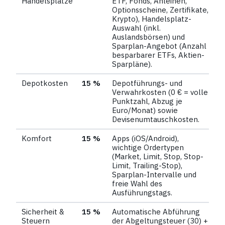
Handelsplätze
ETF, Fonds, Anleihen,
Optionsscheine, Zertifikate,
Krypto), Handelsplatz-
Auswahl (inkl.
Auslandsbörsen) und
Sparplan-Angebot (Anzahl
besparbarer ETFs, Aktien-
Sparpläne).
Depotkosten
15 %
Depotführungs- und
Verwahrkosten (0 € = volle
Punktzahl, Abzug je
Euro/Monat) sowie
Devisenumtauschkosten.
Komfort
15 %
Apps (iOS/Android),
wichtige Ordertypen
(Market, Limit, Stop, Stop-
Limit, Trailing-Stop),
Sparplan-Intervalle und
freie Wahl des
Ausführungstags.
Sicherheit &
15 %
Automatische Abführung
Steuern
der Abgeltungsteuer (30) +