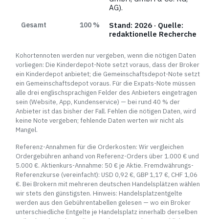
AG).
Gesamt
100 %
Stand: 2026 · Quelle:
redaktionelle Recherche
Kohortennoten werden nur vergeben, wenn die nötigen Daten
vorliegen: Die Kinderdepot-Note setzt voraus, dass der Broker
ein Kinderdepot anbietet; die Gemeinschaftsdepot-Note setzt
ein Gemeinschaftsdepot voraus. Für die Expats-Note müssen
alle drei englischsprachigen Felder des Anbieters eingetragen
sein (Website, App, Kundenservice) — bei rund 40 % der
Anbieter ist das bisher der Fall. Fehlen die nötigen Daten, wird
keine Note vergeben; fehlende Daten werten wir nicht als
Mangel.
Referenz-Annahmen für die Orderkosten: Wir vergleichen
Ordergebühren anhand von Referenz-Orders über 1.000 € und
5.000 €. Aktienkurs-Annahme: 50 € je Aktie. Fremdwährungs-
Referenzkurse (vereinfacht): USD 0,92 €, GBP 1,17 €, CHF 1,06
€. Bei Brokern mit mehreren deutschen Handelsplätzen wählen
wir stets den günstigsten. Hinweis: Handelsplatzentgelte
werden aus den Gebührentabellen gelesen — wo ein Broker
unterschiedliche Entgelte je Handelsplatz innerhalb derselben