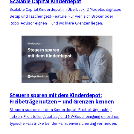
Scalable Capital Kinderdepot
Scalable Capital Kinderdepot im Überblick: 2 Modelle, digitales
Setup und Taschengeld-Feature. Für wen sich Broker oder
Robo-Advisor eignen – und wo klare Grenzen liegen.
Steuern sparen mit dem Kinderdepot:
Freibeträge nutzen – und Grenzen kennen
Steuern sparen mit dem Kinderdepot: Freibeträge richtig
nutzen, Freistellungsauftrag und NV-Bescheinigung einordnen,
typische Fallstricke bei der Familienversicherung vermeiden.