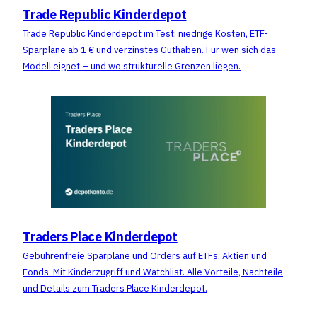
Trade Republic Kinderdepot
Trade Republic Kinderdepot im Test: niedrige Kosten, ETF-
Sparpläne ab 1 € und verzinstes Guthaben. Für wen sich das
Modell eignet – und wo strukturelle Grenzen liegen.
Traders Place Kinderdepot
Gebührenfreie Sparpläne und Orders auf ETFs, Aktien und
Fonds. Mit Kinderzugriff und Watchlist. Alle Vorteile, Nachteile
und Details zum Traders Place Kinderdepot.