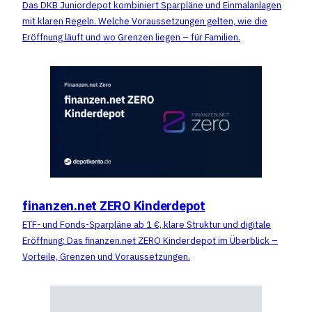
Das DKB Juniordepot kombiniert Sparpläne und Einmalanlagen
mit klaren Regeln. Welche Voraussetzungen gelten, wie die
Eröffnung läuft und wo Grenzen liegen – für Familien.
finanzen.net ZERO Kinderdepot
ETF- und Fonds-Sparpläne ab 1 €, klare Struktur und digitale
Eröffnung: Das finanzen.net ZERO Kinderdepot im Überblick –
Vorteile, Grenzen und Voraussetzungen.