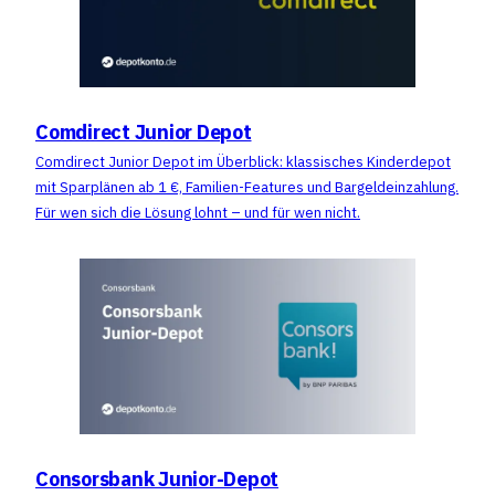
Comdirect Junior Depot
Comdirect Junior Depot im Überblick: klassisches Kinderdepot
mit Sparplänen ab 1 €, Familien-Features und Bargeldeinzahlung.
Für wen sich die Lösung lohnt – und für wen nicht.
Consorsbank Junior-Depot