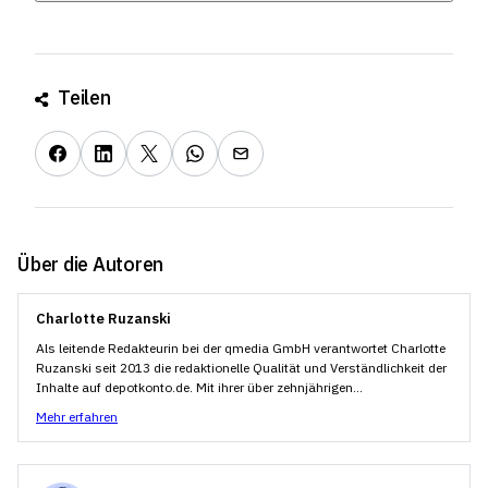
Eine Bank wie die BNP Paribas ist eine finanzielle
Institution, die eine Vielzahl von Dienstleistungen
anbietet, darunter Einlagen, Kredite,
Teilen
Zahlungsabwicklung, Währungsumtausch,
Anlageberatung und Vermögensverwaltung. Banken
fungieren als Zwischenhändler für Geldtransaktionen
und bieten verschiedene Produkte an, die auf die
Bedürfnisse ihrer Kunden zugeschnitten sind.
Ein Handelsplatz ist ein Ort oder eine Plattform, an
Über die Autoren
dem der Handel mit Finanzinstrumenten wie Aktien,
Anleihen, Devisen, Rohstoffen und Derivaten
Charlotte Ruzanski
stattfindet. Tradecenter wie zum Beispiel Lang &
Als leitende Redakteurin bei der qmedia GmbH verantwortet Charlotte
Schwarz bieten die Infrastruktur und die Technologie
Ruzanski seit 2013 die redaktionelle Qualität und Verständlichkeit der
für den Handel sowie den Zugang zu den
Inhalte auf depotkonto.de. Mit ihrer über zehnjährigen...
Finanzmärkten. Sie können physische Börsen sein, an
Mehr erfahren
denen der Handel persönlich stattfindet, oder
elektronische Handelsplätze, die den Handel über das