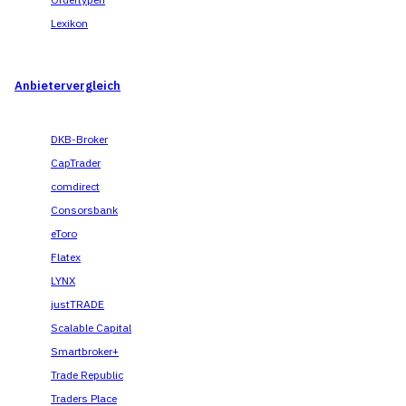
Lexikon
Anbietervergleich
DKB-Broker
CapTrader
comdirect
Consorsbank
eToro
Flatex
LYNX
justTRADE
Scalable Capital
Smartbroker+
Trade Republic
Traders Place