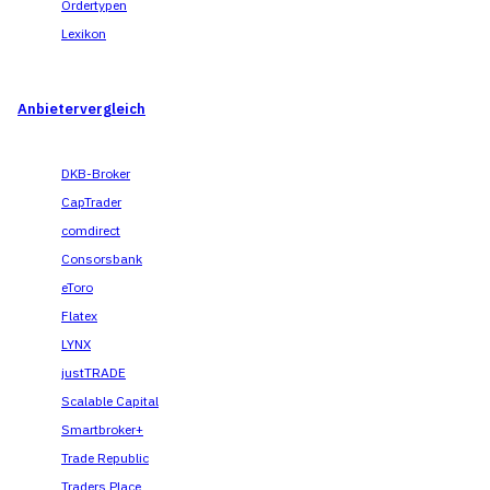
Ordertypen
Lexikon
Anbietervergleich
DKB-Broker
CapTrader
comdirect
Consorsbank
eToro
Flatex
LYNX
justTRADE
Scalable Capital
Smartbroker+
Trade Republic
Traders Place