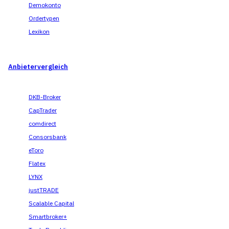
Demokonto
Ordertypen
Lexikon
Anbietervergleich
DKB-Broker
CapTrader
comdirect
Consorsbank
eToro
Flatex
LYNX
justTRADE
Scalable Capital
Smartbroker+