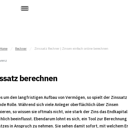
Home
Rechner
Zinssatz Rechner | Zinsen einfach online berechnen
arenz
ssatz berechnen
s um den langfristigen Aufbau von Vermögen, so spielt der Zinssatz
de Rolle. Während sich viele Anleger oberflächlich über Zinsen
ieren, so wissen sie oftmals nicht, wie stark der Zins das Endkapital
hlich beeinflusst. Ebendarum lohnt es sich, ein Tool zur Berechnung
tzes in Anspruch zu nehmen. Sie sehen damit sofort, mit welchem E