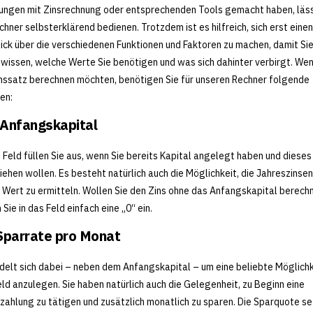
ungen mit Zinsrechnung oder entsprechenden Tools gemacht haben, läss
chner selbsterklärend bedienen. Trotzdem ist es hilfreich, sich erst einen
ick über die verschiedenen Funktionen und Faktoren zu machen, damit Si
wissen, welche Werte Sie benötigen und was sich dahinter verbirgt. Wen
nssatz berechnen möchten, benötigen Sie für unseren Rechner folgende
en:
Anfangskapital
 Feld füllen Sie aus, wenn Sie bereits Kapital angelegt haben und dieses
iehen wollen. Es besteht natürlich auch die Möglichkeit, die Jahreszinse
 Wert zu ermitteln. Wollen Sie den Zins ohne das Anfangskapital berech
 Sie in das Feld einfach eine „0“ ein.
Sparrate pro Monat
delt sich dabei – neben dem Anfangskapital – um eine beliebte Möglichk
ld anzulegen. Sie haben natürlich auch die Gelegenheit, zu Beginn eine
zahlung zu tätigen und zusätzlich monatlich zu sparen. Die Sparquote s