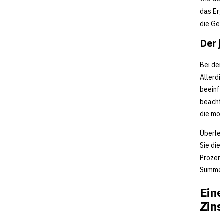
das Er
die Ge
Der 
Bei de
Allerd
beeinf
beacht
die mo
Überle
Sie di
Prozen
Summe 
Ein
Zin