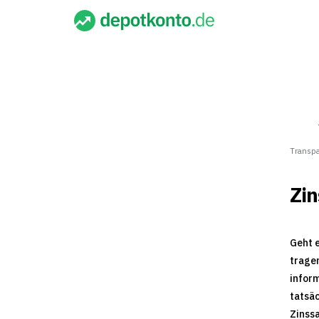
Transp
Zin
Geht e
tragen
inform
tatsäc
Zinssa