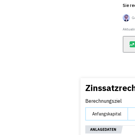
Sie r
G
Aktuali
Zinssatzrec
Berechnungsziel
Anfangskapital
ANLAGEDATEN