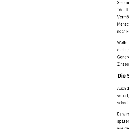
Sie am
Idealf
Vermög
Mensch
noch k
Wollen
die Lu
Genere
Zinses
Die 
Auch d
verrät
schnel
Es wir
später
wie de