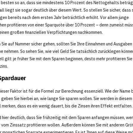
 besten so an, dass sie mindestens 10 Prozent des Nettogehalts beträg
all liegt sie sogar deutlich über diesem Wert. So stellen Sie sicher, dass s
en bereits nach dem ersten Jahr beträchtlich erhöht. Vor allem junge
en profitieren von einer Sparquote über 10 Prozent – denn zumeist müs
einen großen finanziellen Verpflichtungen nachkommen.
 Sie auf Nummer sicher gehen, sollten Sie Ihre Einnahmen und Ausgaben
pe nehmen. So sehen Sie, wie viel Geld Sie tatsächlich zurücklegen könne
ll gilt: je früher Sie mit dem Sparen beginnen, desto mehr profitieren Si
zins.
Spardauer
ieser Faktor ist für die Formel zur Berechnung essenziell. Wie der Name 
, geben Sie hierbei an, wie lange Sie sparen wollen. Sie werden in diesem 
l merken, dass es ein wenig dauert, bis die Zinsen ihren Effekt entfalten.
d hier deutlich, dass Sie frühzeitig mit dem Sparen anfangen müssen, wen
 vom Zinssatz profitieren wollen. Außerdem können Sie mit anderen Gr
r monatlichen Sparrate experimentieren. Es ist Ihnen auf diese Weise mö