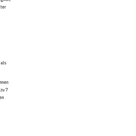
nter
 als
önnen
 zu 7
len