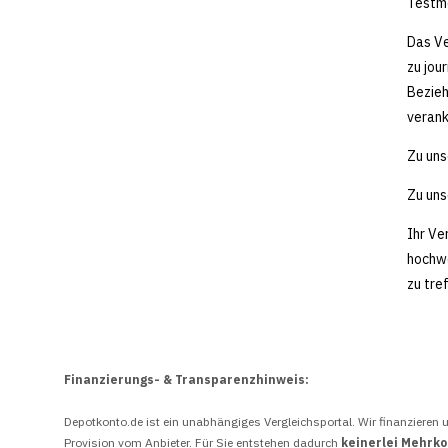
Testm
Das Ve
zu jou
Bezieh
verank
Zu un
Zu un
Ihr Ve
hochwe
zu tre
Finanzierungs- & Transparenzhinweis:
Depotkonto.de ist ein unabhängiges Vergleichsportal. Wir finanzieren u
Provision vom Anbieter. Für Sie entstehen dadurch
keinerlei Mehrk