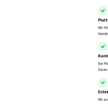
Plat
Wir fü
Hande
Kont
Der Ma
Daten
Echt
Wir er