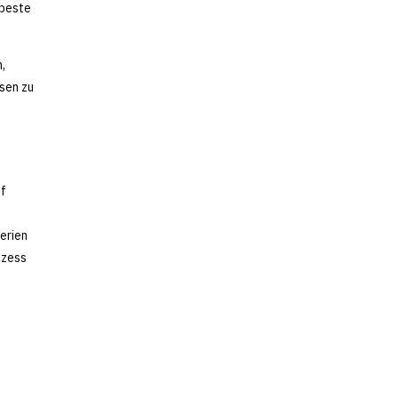
 beste
,
sen zu
uf
erien
ozess