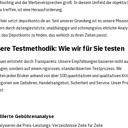
hsichtig und die Werbeversprechen groß. In diesem Umfeld die objektiv
u treffen, ist eine Herausforderung.
hier setzt depotkonto.de an. Seit unserer Gründung ist es unsere Mission
rn durch datengestützte, unabhängige und schonungslos ehrliche Analy
, das Depotkonto zu finden, das wirklich zu ihren Zielen passt.
ere Testmethodik: Wie wir für Sie testen
uen entsteht durch Transparenz. Unsere Empfehlungen basieren nicht a
gen, sondern auf einem rigorosen, standardisierten Testprozess. Wir
en jeden Broker anhand von über 100 quantitativen und qualitativen Krit
egorien wie Gebühren, Handelsangebot, Sicherheit und Service. Unser Pr
st:
illierte Gebührenanalyse
alysieren die Preis-Leistungs-Verzeichnisse Zeile für Zeile