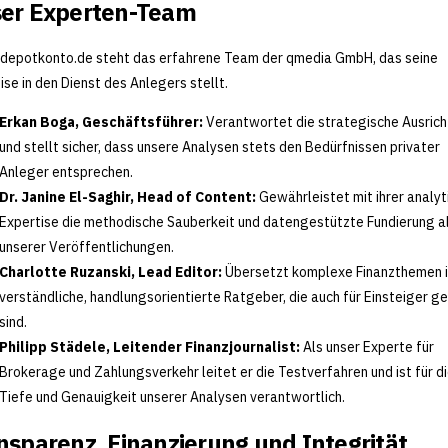
er Experten-Team
 depotkonto.de steht das erfahrene Team der qmedia GmbH, das seine
ise in den Dienst des Anlegers stellt.
Erkan Boga, Geschäftsführer:
Verantwortet die strategische Ausric
und stellt sicher, dass unsere Analysen stets den Bedürfnissen privater
Anleger entsprechen.
Dr. Janine El-Saghir, Head of Content:
Gewährleistet mit ihrer analyt
Expertise die methodische Sauberkeit und datengestützte Fundierung al
unserer Veröffentlichungen.
Charlotte Ruzanski, Lead Editor:
Übersetzt komplexe Finanzthemen 
verständliche, handlungsorientierte Ratgeber, die auch für Einsteiger g
sind.
Philipp Städele, Leitender Finanzjournalist:
Als unser Experte für
Brokerage und Zahlungsverkehr leitet er die Testverfahren und ist für d
Tiefe und Genauigkeit unserer Analysen verantwortlich.
nsparenz, Finanzierung und Integrität