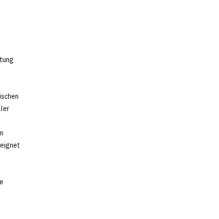
htung
ischen
ler
in
eeignet
ie