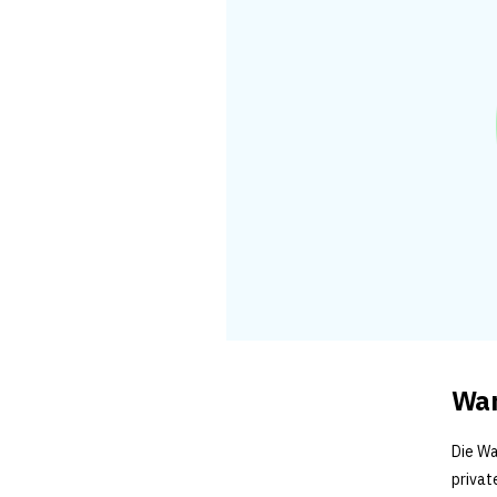
War
Die Wa
privat