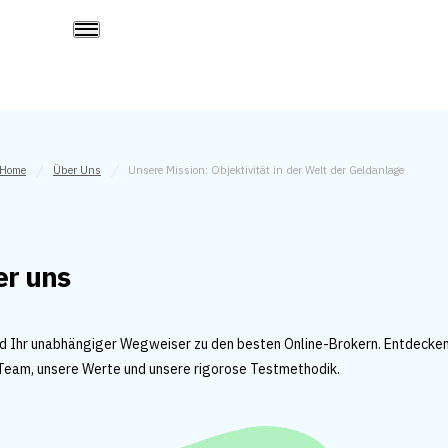
Home
Über Uns
Unsere Mission: Objektivität in der Welt der Geldanlage
er uns
nd Ihr unabhängiger Wegweiser zu den besten Online-Brokern. Entdecken
Team, unsere Werte und unsere rigorose Testmethodik.