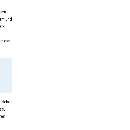
ysen
orm und
er-
t
er eine
welcher
se,
ren