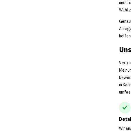
undurc
Wahl z
Genau 
Anlege
helfen
Uns
Vertra
Meinun
bewert
in Kat
umfas
Deta
Wir an