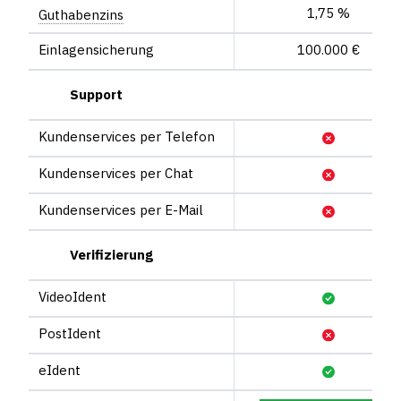
1,75 %
Guthaben­zins
Einlagensicherung
100.000 €
Support
Kunden­services per Telefon
Kunden­services per Chat
Kunden­services per E-Mail
Verifizierung
VideoIdent
PostIdent
eIdent