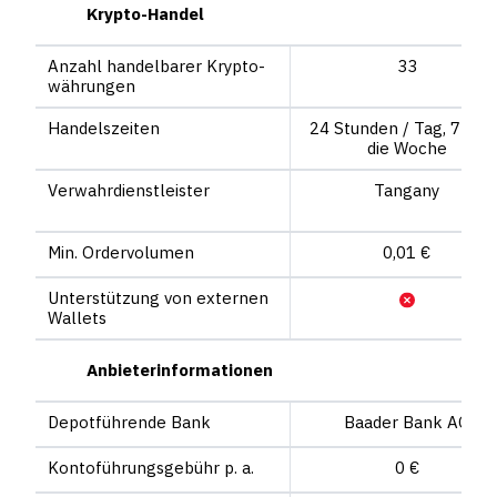
Krypto-Handel
Anzahl handel­barer Krypto­
33
währungen
Handelszeiten
24 Stunden / Tag, 7 Tag
die Woche
Verwahrdienstleister
Tangany
Min. Ordervolumen
0,01 €
Unterstützung von externen
Wallets
Anbieterinformationen
Depot­führende Bank
Baader Bank AG
Konto­führungs­gebühr p. a.
0 €