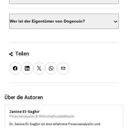
Wer ist der Eigentümer von Dogecoin?
Teilen
Plattform auswählen – z. B. Coinbase, Bitpanda, Trade
Republic oder eToro
Mit Ihrer E-Mail-Adresse registrieren und anschließend
verifizieren – meist per VideoIdent oder Online-
Ausweis
Über die Autoren
Geld einzahlen – per Banküberweisung oder
Kreditkarte/Debitkarte
Janine El-Saghir
Kryptowährung oder Krypto-Wertpapier kaufen –
Finanzanalystin & Wirtschaftsredakteurin
gewünschte Menge auswählen und Kauf bestätigen
Dr. Janine El-Saghir ist eine erfahrene Finanzanalystin und
Aufbewahrung wählen – direkt in der App belassen