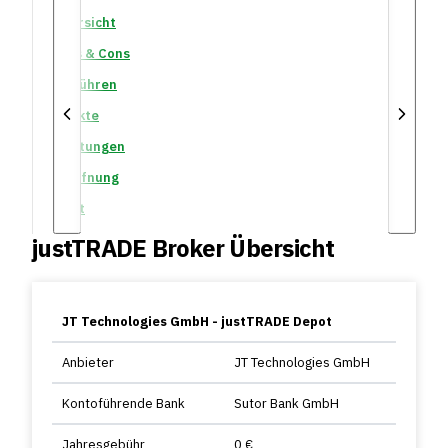
Übersicht
Pros & Cons
Gebühren
Märkte
Leistungen
Eröffnung
Fazit
justTRADE Broker Übersicht
JT Technologies GmbH - justTRADE Depot
Anbieter
JT Technologies GmbH
Kontoführende Bank
Sutor Bank GmbH
Jahresgebühr
0 €