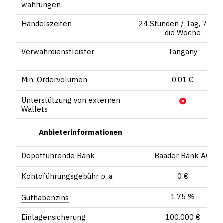
währungen
Handelszeiten
24 Stunden / Tag, 7 Tag
die Woche
Verwahrdienstleister
Tangany
Min. Ordervolumen
0,01 €
Unterstützung von externen
Wallets
Anbieterinformationen
Depot­führende Bank
Baader Bank AG
Konto­führungs­gebühr p. a.
0 €
1,75 %
Guthaben­zins
Einlagensicherung
100.000 €