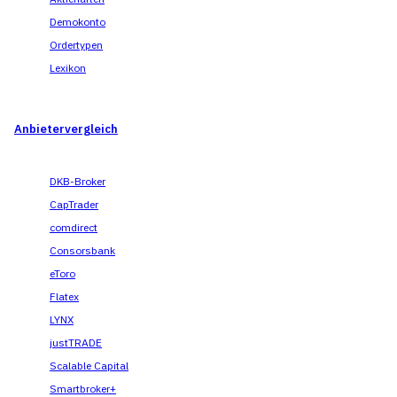
Demokonto
Ordertypen
Lexikon
Anbietervergleich
DKB-Broker
CapTrader
comdirect
Consorsbank
eToro
Flatex
LYNX
justTRADE
Scalable Capital
Smartbroker+