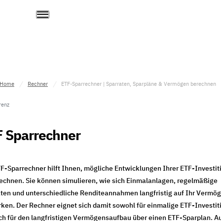
Home
Rechner
ETF-Sparrechner | Sparraten, Sparpläne & Vermögen berechnen
renz
 Sparrechner
F-Sparrechner hilft Ihnen, mögliche Entwicklungen Ihrer ETF-Investit
echnen. Sie können simulieren, wie sich Einmalanlagen, regelmäßige
ten und unterschiedliche Renditeannahmen langfristig auf Ihr Vermö
ken. Der Rechner eignet sich damit sowohl für einmalige ETF-Investit
ch für den langfristigen Vermögensaufbau über einen ETF-Sparplan. A