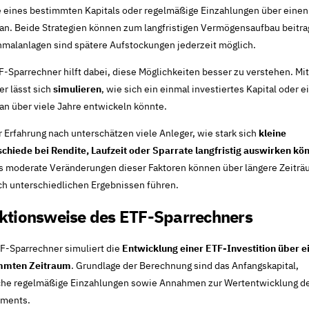
 eines bestimmten Kapitals oder regelmäßige Einzahlungen über einen
an. Beide Strategien können zum langfristigen Vermögensaufbau beitra
nmalanlagen sind spätere Aufstockungen jederzeit möglich.
F-Sparrechner hilft dabei, diese Möglichkeiten besser zu verstehen. Mi
r lässt sich
simulieren
, wie sich ein einmal investiertes Kapital oder e
an über viele Jahre entwickeln könnte.
 Erfahrung nach unterschätzen viele Anleger, wie stark sich
kleine
chiede bei Rendite, Laufzeit oder Sparrate langfristig auswirken kö
s moderate Veränderungen dieser Faktoren können über längere Zeiträ
ch unterschiedlichen Ergebnissen führen.
ktionsweise des ETF-Sparrechners
F-Sparrechner simuliert die
Entwicklung einer ETF-Investition über e
mmten Zeitraum
. Grundlage der Berechnung sind das Anfangskapital,
che regelmäßige Einzahlungen sowie Annahmen zur Wertentwicklung d
tments.