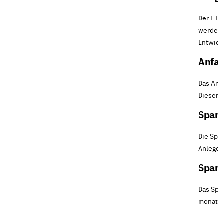
Der ET
werden
Entwic
Anfa
Das An
Dieser
Spar
Die Sp
Anlege
Spar
Das Sp
monatl