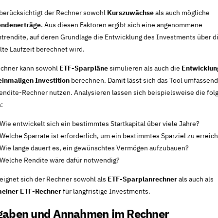
berücksichtigt der Rechner sowohl
Kurszuwächse
als auch mögliche
endenerträge
. Aus diesen Faktoren ergibt sich eine angenommene
rendite, auf deren Grundlage die Entwicklung des Investments über d
te Laufzeit berechnet wird.
echner kann sowohl
ETF-Sparpläne
simulieren als auch die
Entwicklun
einmaligen Investition
berechnen. Damit lässt sich das Tool umfassend
ndite-Rechner nutzen. Analysieren lassen sich beispielsweise die fo
:
Wie entwickelt sich ein bestimmtes Startkapital über viele Jahre?
Welche Sparrate ist erforderlich, um ein bestimmtes Sparziel zu erreic
Wie lange dauert es, ein gewünschtes Vermögen aufzubauen?
Welche Rendite wäre dafür notwendig?
eignet sich der Rechner sowohl als
ETF-Sparplanrechner
als auch als
meiner ETF-Rechner
für langfristige Investments.
gaben und Annahmen im Rechner