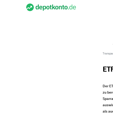
Transpa
ETF
Der ET
zu ber
Sparra
auswir
als au