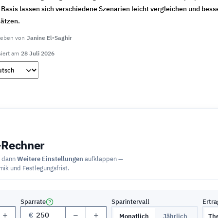
 Basis lassen sich verschiedene Szenarien leicht vergleichen und bess
ätzen.
ieben von
Janine El-Saghir
siert am
28 Juli 2026
-Rechner
, dann
Weitere Einstellungen
aufklappen —
amik und Festlegungsfrist.
Sparrate
Sparintervall
Ertr
+
−
+
€
Monatlich
Jährlich
Th