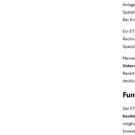
Anlage
Sparpl
Bei Ei
Ein ET
Rechne
Sparpl
Meiner
Unters
Bereit
deutli
Fun
Der ET
besti
mögli
Inves