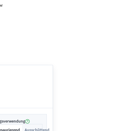
er
agsverwendung
esaurierend
Ausschüttend