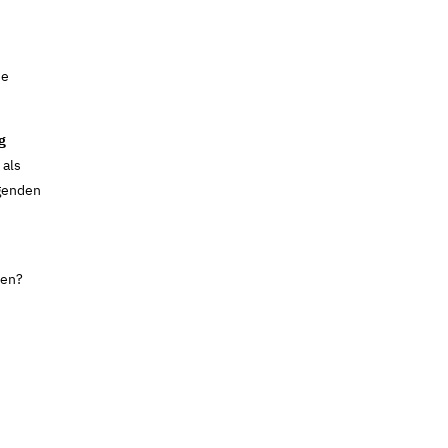
ie
g
 als
lgenden
hen?