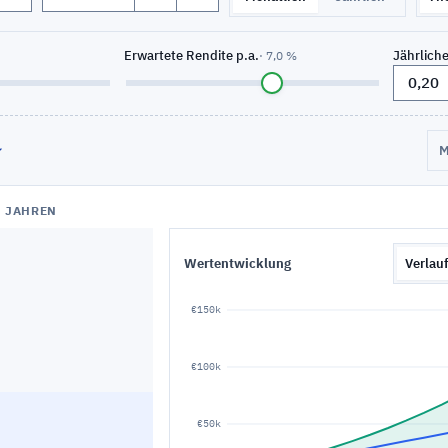
Erwartete Rendite p.a.
Jährlich
· 7,0 %
M
0 JAHREN
Wertentwicklung
Verlau
€150k
€100k
€50k