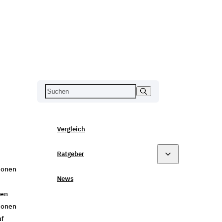
Vergleich
Ratgeber
ionen
News
gen
ionen
uf