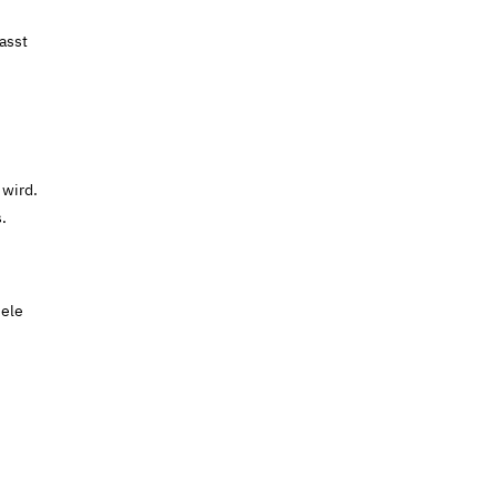
asst
 wird.
.
iele