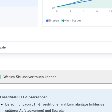
€0
0
3
6
9
12
Eingezahlt
Nach Steuer
o.de
Warum Sie uns vertrauen können
Essentials: ETF-Sparrechner
Berechnung von ETF-Investitionen mit Einmalanlage (inklusive
späterer Aufstockungen) und Sparplan