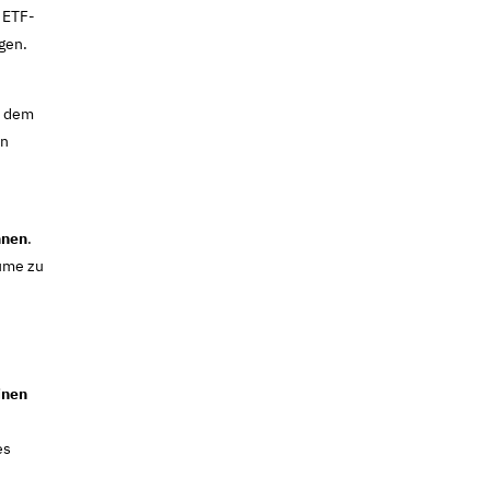
 ETF-
gen.
t dem
in
nnen
.
ume zu
inen
es