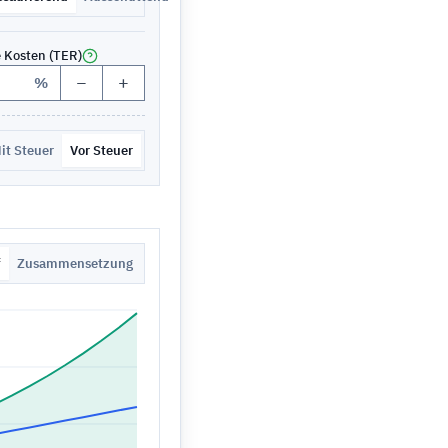
e Kosten (TER)
−
+
%
it Steuer
Vor Steuer
f
Zusammensetzung