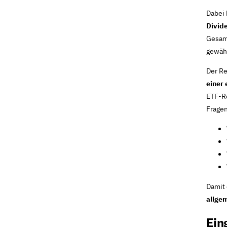
Dabei 
Divid
Gesamt
gewähl
Der R
einer 
ETF-Re
Fragen
Damit 
allge
Ein