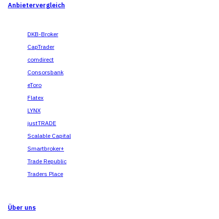
Anbietervergleich
DKB-Broker
CapTrader
comdirect
Consorsbank
eToro
Flatex
LYNX
justTRADE
Scalable Capital
Smartbroker+
Trade Republic
Traders Place
Über uns