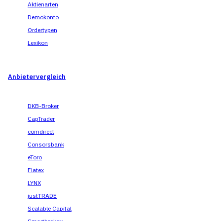
Aktienarten
Demokonto
Ordertypen
Lexikon
Anbietervergleich
DKB-Broker
CapTrader
comdirect
Consorsbank
eToro
Flatex
LYNX
justTRADE
Scalable Capital