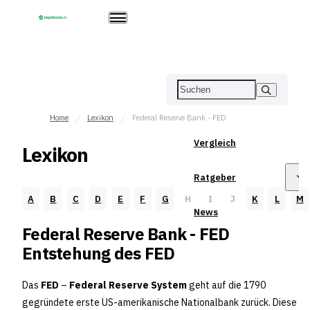
Home
Lexikon
Federal Reserve Bank - FED
Vergleich
Lexikon
Ratgeber
A
B
C
D
E
F
G
H
I
J
K
L
M
News
Federal Reserve Bank - FED
Entstehung des FED
Das
FED
–
Federal Reserve System
geht auf die 1790
gegründete erste US-amerikanische Nationalbank zurück. Diese