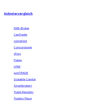
Anbietervergleich
DKB-Broker
CapTrader
comdirect
Consorsbank
eToro
Flatex
LYNX
justTRADE
Scalable Capital
Smartbroker+
Trade Republic
Traders Place