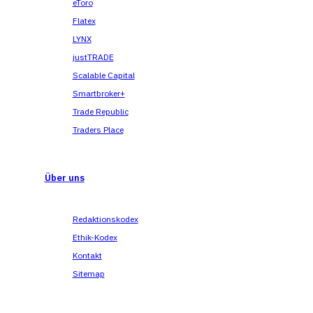
eToro
Flatex
LYNX
justTRADE
Scalable Capital
Smartbroker+
Trade Republic
Traders Place
Über uns
Redaktionskodex
Ethik-Kodex
Kontakt
Sitemap