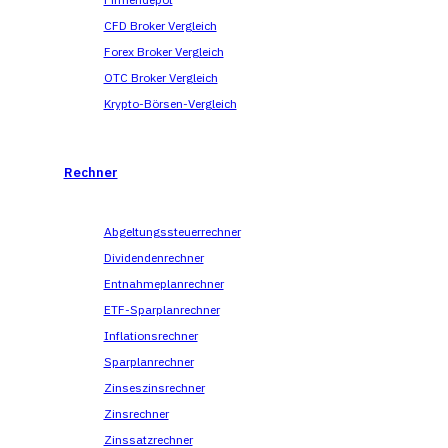
CFD Broker Vergleich
Forex Broker Vergleich
OTC Broker Vergleich
Krypto-Börsen-Vergleich
Rechner
Abgeltungssteuerrechner
Dividendenrechner
Entnahmeplanrechner
ETF-Sparplanrechner
Inflationsrechner
Sparplanrechner
Zinseszinsrechner
Zinsrechner
Zinssatzrechner