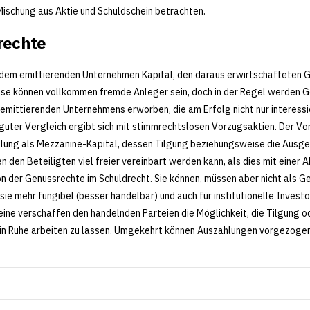
Mischung aus Aktie und Schuldschein betrachten.
rechte
dem emittierenden Unternehmen Kapital, den daraus erwirtschafteten G
iese können vollkommen fremde Anleger sein, doch in der Regel werden G
emittierenden Unternehmens erworben, die am Erfolg nicht nur interessie
n guter Vergleich ergibt sich mit stimmrechtslosen Vorzugsaktien. Der Vo
Stellung als Mezzanine-Kapital, dessen Tilgung beziehungsweise die Ausge
en Beteiligten viel freier vereinbart werden kann, als dies mit einer A
ion der Genussrechte im Schuldrecht. Sie können, müssen aber nicht als 
ie mehr fungibel (besser handelbar) und auch für institutionelle Invest
ne verschaffen den handelnden Parteien die Möglichkeit, die Tilgung 
 in Ruhe arbeiten zu lassen. Umgekehrt können Auszahlungen vorgezoge