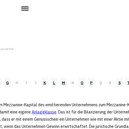
ussrechte
G
H
I
J
K
L
M
N
O
P
Q
R
S
m Mezzanine-Kapital des emittierenden Unternehmens zum Mezzanine-Kap
 damit eine eigene
Anlageklasse
. Das ist für die Bilanzierung der Untern
, dass er mit einem Genussschein ein Unternehmen wie mit einer Aktie mit
t, wenn das Unternehmen Gewinn erwirtschaftet. Die juristische Grundla