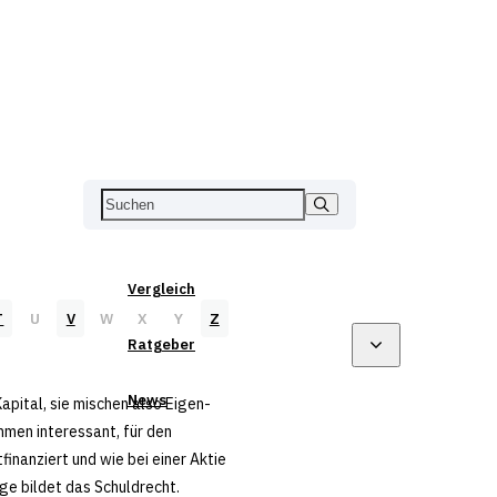
Vergleich
T
U
V
W
X
Y
Z
Ratgeber
News
ital, sie mischen also Eigen-
ehmen interessant, für den
finanziert und wie bei einer Aktie
ge bildet das Schuldrecht.