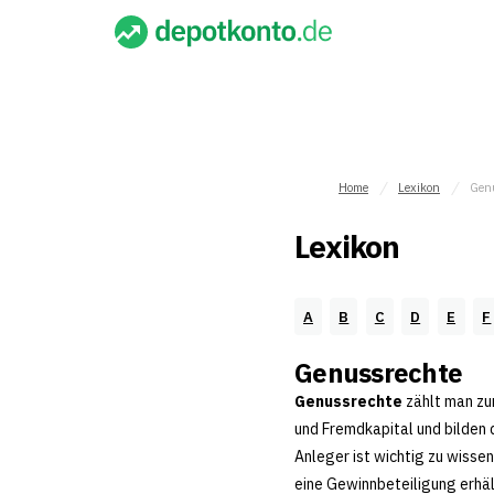
Home
Lexikon
Gen
Lexikon
A
B
C
D
E
F
Genussrechte
Genussrechte
zählt man zu
und Fremdkapital und bilden
Anleger ist wichtig zu wissen
eine Gewinnbeteiligung erhäl