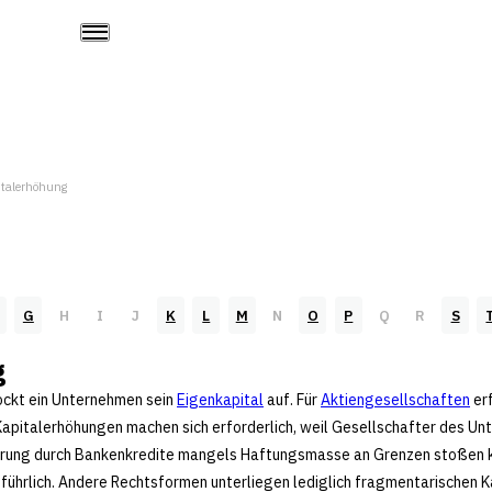
italerhöhung
G
H
I
J
K
L
M
N
O
P
Q
R
S
g
ockt ein Unternehmen sein
Eigenkapital
auf. Für
Aktiengesellschaften
erf
 Kapitalerhöhungen machen sich erforderlich, weil Gesellschafter des Unt
ierung durch Bankenkredite mangels Haftungsmasse an Grenzen stoßen 
ührlich. Andere Rechtsformen unterliegen lediglich fragmentarischen K