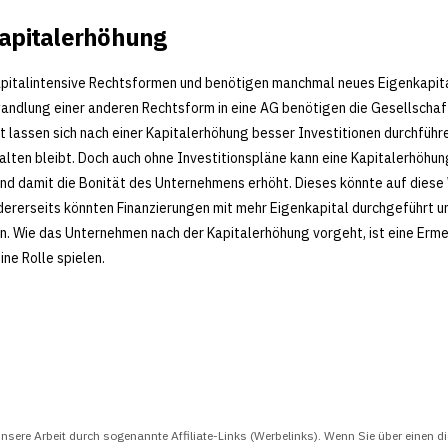
Kapitalerhöhung
apitalintensive Rechtsformen und benötigen manchmal neues Eigenkapita
andlung einer anderen Rechtsform in eine AG benötigen die Gesellschaft
ht lassen sich nach einer Kapitalerhöhung besser Investitionen durchfüh
lten bleibt. Doch auch ohne Investitionspläne kann eine Kapitalerhöhung s
und damit die Bonität des Unternehmens erhöht. Dieses könnte auf diese
ererseits könnten Finanzierungen mit mehr Eigenkapital durchgeführt u
. Wie das Unternehmen nach der Kapitalerhöhung vorgeht, ist eine Erme
ne Rolle spielen.
nsere Arbeit durch sogenannte Affiliate-Links (Werbelinks). Wenn Sie über einen di