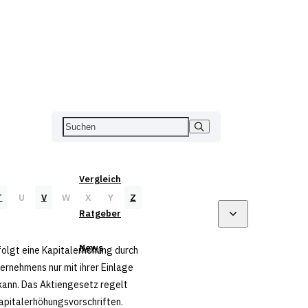
Vergleich
T
U
V
W
X
Y
Z
Ratgeber
News
olgt eine Kapitalerhöhung durch
ernehmens nur mit ihrer Einlage
kann. Das Aktiengesetz regelt
apitalerhöhungsvorschriften.