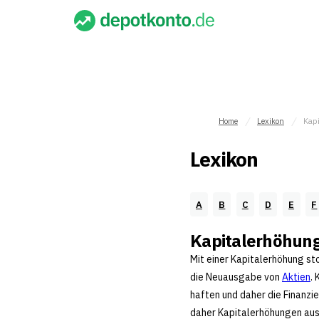
Home
Lexikon
Kap
Lexikon
A
B
C
D
E
F
Kapitalerhöhun
Mit einer Kapitalerhöhung st
die Neuausgabe von
Aktien
.
haften und daher die Finanz
daher Kapitalerhöhungen ausf