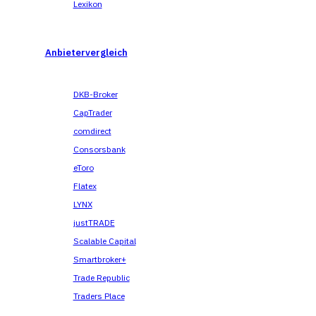
Lexikon
Anbietervergleich
DKB-Broker
CapTrader
comdirect
Consorsbank
eToro
Flatex
LYNX
justTRADE
Scalable Capital
Smartbroker+
Trade Republic
Traders Place