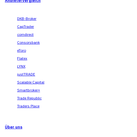
Anbietervergleich
DKB-Broker
CapTrader
comdirect
Consorsbank
eToro
Flatex
LYNX
justTRADE
Scalable Capital
Smartbroker+
Trade Republic
Traders Place
Über uns