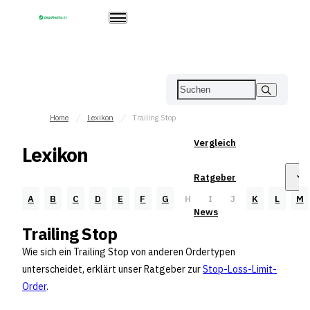
Home
Lexikon
Trailing Stop
Vergleich
Lexikon
Ratgeber
A
B
C
D
E
F
G
H
I
J
K
L
M
News
Trailing Stop
Wie sich ein Trailing Stop von anderen Ordertypen
unterscheidet, erklärt unser Ratgeber zur
Stop-Loss-Limit-
Order
.