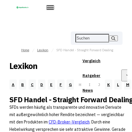
Home
Lexikon
SFD Handel - Straight Forward Dealing
Vergleich
Lexikon
Ratgeber
A
B
C
D
E
F
G
H
I
J
K
L
M
News
SFD Handel - Straight Forward Dealin
SFDs werden häufig als transparente und innovative Derivate
mit außergewöhnlich hoher Rendite bezeichnet — vergleichbar
mit den Produkten im
CFD-Broker-Vergleich
. Durch eine
Hebelwirkung versprechen sie sehr attraktive Gewinne. Gerade