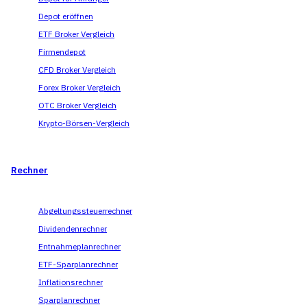
Depot eröffnen
ETF Broker Vergleich
Firmendepot
CFD Broker Vergleich
Forex Broker Vergleich
OTC Broker Vergleich
Krypto-Börsen-Vergleich
Rechner
Abgeltungssteuerrechner
Dividendenrechner
Entnahmeplanrechner
ETF-Sparplanrechner
Inflationsrechner
Sparplanrechner