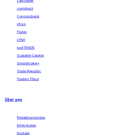
CapTrader
comdirect
Consorsbank
eToro
Flatex
LYNX
justTRADE
Scalable Capital
Smartbroker+
Trade Republic
Traders Place
Über uns
Redaktionskodex
Ethik-Kodex
Kontakt