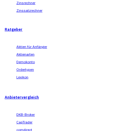
Zinsrechner
Zinssatzrechner
Ratgeber
Aktien für Anfänger
Aktienarten
Demokonto
Ordertypen
Lexikon
Anbietervergleich
DKB-Broker
CapTrader
comdirect