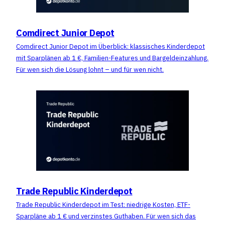
Comdirect Junior Depot
Comdirect Junior Depot im Überblick: klassisches Kinderdepot
mit Sparplänen ab 1 €, Familien-Features und Bargeldeinzahlung.
Für wen sich die Lösung lohnt – und für wen nicht.
Trade Republic Kinderdepot
Trade Republic Kinderdepot im Test: niedrige Kosten, ETF-
Sparpläne ab 1 € und verzinstes Guthaben. Für wen sich das