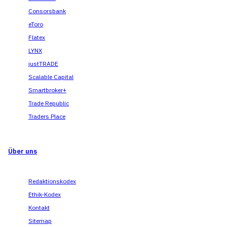
Consorsbank
eToro
Flatex
LYNX
justTRADE
Scalable Capital
Smartbroker+
Trade Republic
Traders Place
Über uns
Redaktionskodex
Ethik-Kodex
Kontakt
Sitemap